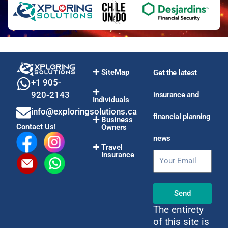
SiteMap
Get the latest
+1 905-
920-2143
insurance and
Individuals
info@exploringsolutions.ca
financial planning
Business
Contact Us!
Owners
news
Travel
Insurance
Email
Send
The entirety
of this site is