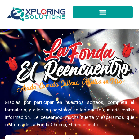
Skip
to
content
Gracias por participar en nuestros sorteos, completa el
formulario, y elige los servicios en los que te gustaría recibir
información. Le deseamos mucha suerte y esperamos que
disfrutes de La Fonda Chilena, El Reencuentro.